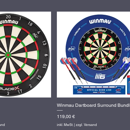
hnellansicht
Winmau Dartboard Surround Bundl
Schnellansicht
Preis
119,00 €
sand
inkl. MwSt.
|
zzgl. Versand