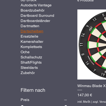
6 Produkte
Autodarts Vantage
Boardzubehör
Dartboard Surround
Dartboardständer
Dartmatten
Dartscheiben
Ersatzteile
Kamerahalter
Komplettsets
Oche
Schallschutz
Shaft/Flights
Steeldarts
Zubehör
Winmau Blade X
Sc
Filtern nach
Preis
147,00 €
Preis
inkl. MwSt.
|
zzgl. Ver