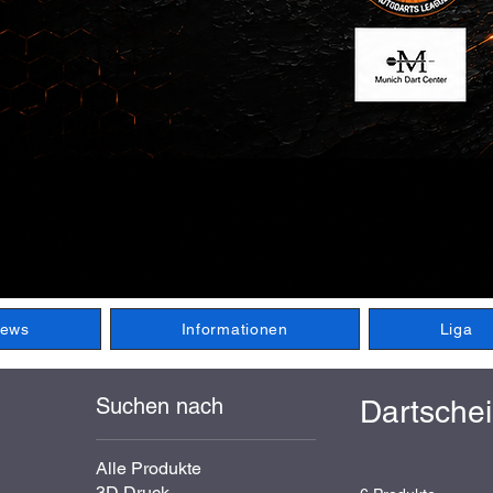
ews
Informationen
Liga
Suchen nach
Dartsche
Alle Produkte
3D Druck