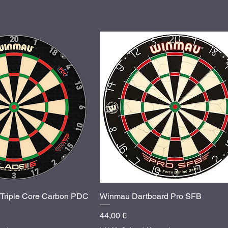
Triple Core Carbon PDC
hnellansicht
Winmau Dartboard Pro SFB
Schnellansicht
Preis
44,00 €