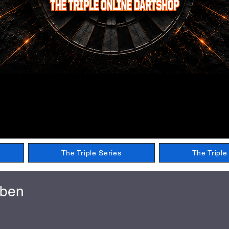
The Triple Series
The Tripl
iben