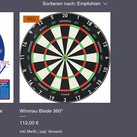
Sortieren nach:
Empfohlen
NEU
e
Winmau Blade 360°
Schnellansicht
Preis
112,00 €
inkl. MwSt.
|
zzgl. Versand