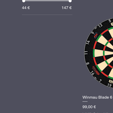
44 €
147 €
Winmau Blade 6 
Sc
Preis
99,00 €