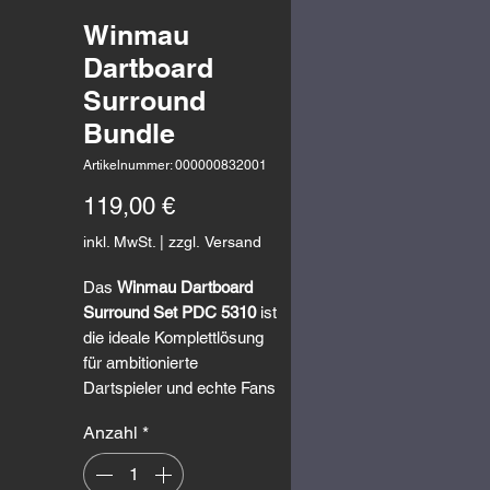
Winmau
Dartboard
Surround
Bundle
Artikelnummer: 000000832001
Preis
119,00 €
inkl. MwSt.
|
zzgl. Versand
Das
Winmau Dartboard
Surround Set PDC 5310
ist
die ideale Komplettlösung
für ambitionierte
Dartspieler und echte Fans
des professionellen
Anzahl
*
Dartsports. Entwickelt in
Zusammenarbeit mit der
Professional Darts