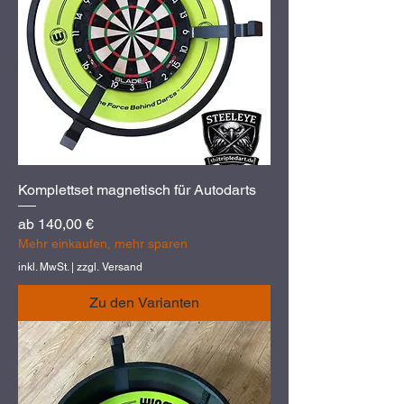
Komplettset magnetisch für Autodarts
Sale-Preis
ab
140,00 €
Mehr einkaufen, mehr sparen
inkl. MwSt.
|
zzgl. Versand
Zu den Varianten