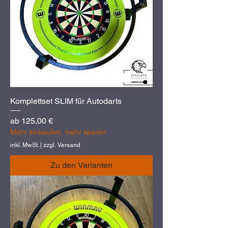
Komplettset SLIM für Autodarts
Sale-Preis
ab
125,00 €
Mehr einkaufen, mehr sparen
inkl. MwSt.
|
zzgl. Versand
Zu den Varianten