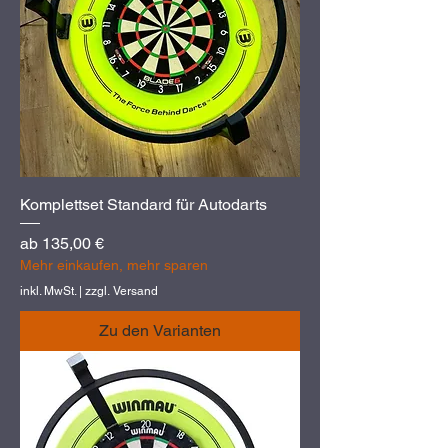
Komplettset Standard für Autodarts
Sale-Preis
ab
135,00 €
Mehr einkaufen, mehr sparen
inkl. MwSt.
|
zzgl. Versand
Zu den Varianten