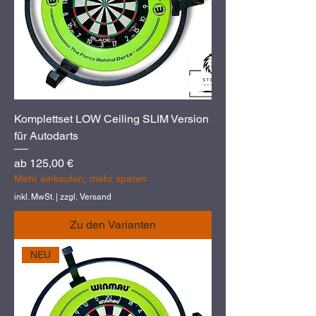
Komplettset LOW Ceiling SLIM Version
für Autodarts
Sale-Preis
ab
125,00 €
Mehr einkaufen, mehr sparen
inkl. MwSt.
|
zzgl. Versand
Zu den Varianten
NEU