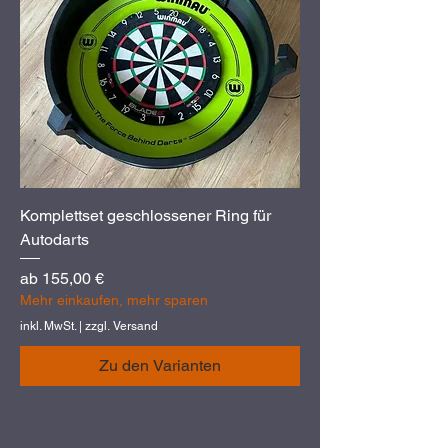
Komplettset geschlossener Ring für
Autodarts
Sale-Preis
ab
155,00 €
Mehr einkaufen, mehr sparen
inkl. MwSt.
|
zzgl. Versand
Zu den Varianten