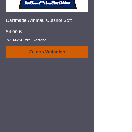
Dartmatte Winmau Outshot Soft
Preis
54,00 €
inkl. MwSt.
|
zzgl. Versand
Zu den Varianten