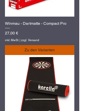
Winmau - Dartmatte - Compact Pro
Preis
27,00 €
inkl. MwSt.
|
zzgl. Versand
Zu den Varianten