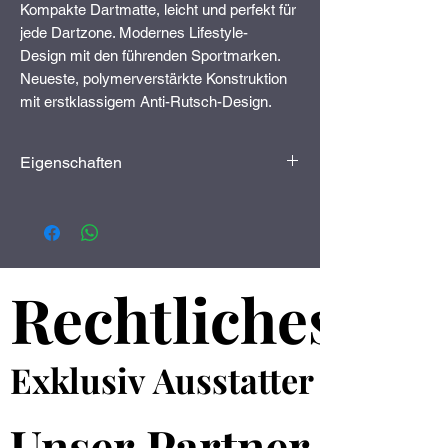
Kompakte Dartmatte, leicht und perfekt für
jede Dartzone. Modernes Lifestyle-
Design mit den führenden Sportmarken.
Neueste, polymerverstärkte Konstruktion
mit erstklassigem Anti-Rutsch-Design.
Enthält Winmau Set-Up Pro für die exakte
Oche-Setup-Messung.
Eigenschaften
Die Matte hat die Maße 76 x 59 cm.
Farbe:
schwarz
Maße:
ca. 73 x 60 cm
Rechtliches
Rechtliches
Versandart:
Paketversand
Exklusiv Ausstatter
Exklusiv Ausstatter
Unser Partner
Unser Partner