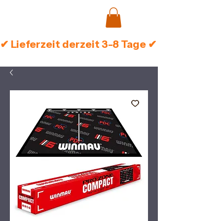
✔ Lieferzeit derzeit 3-8 Tage ✔ Sichere Zah