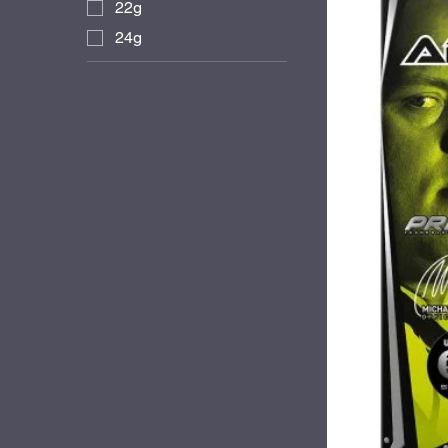
22g
24g