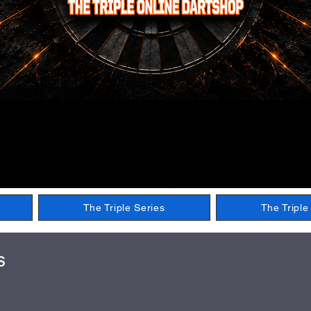
The Triple Series
The Tripl
s