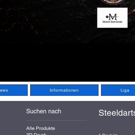
ews
Informationen
Liga
Suchen nach
Steeldart
Alle Produkte
3D Druck