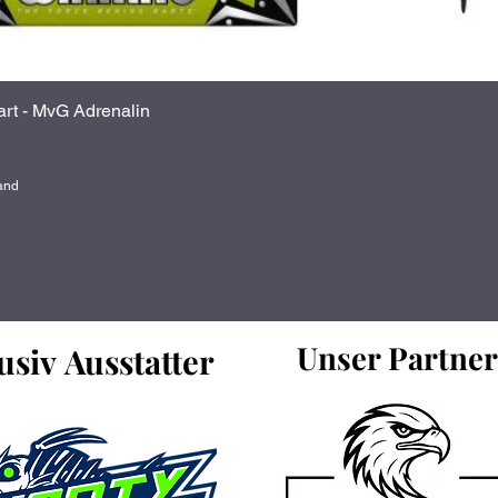
rt - MvG Adrenalin
Schnellansicht
sand
Unser Partne
Unser Partne
usiv Ausstatter
usiv Ausstatter