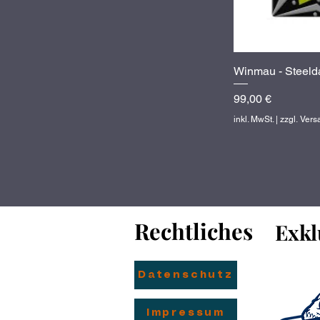
Winmau - Steelda
Preis
99,00 €
inkl. MwSt.
|
zzgl. Ver
Rechtliches
Rechtliches
Exkl
Exkl
Datenschutz
Impressum