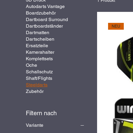
1 Produkt
Autodarts Vantage
Boardzubehör
Dartboard Surround
Dartboardständer
NEU
Dartmatten
Dartscheiben
Ersatzteile
Kamerahalter
Komplettsets
Oche
Schallschutz
Shaft/Flights
Steeldarts
Zubehör
Filtern nach
Variante