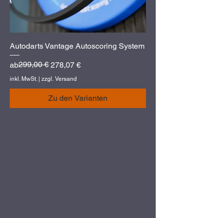
Autodarts Vantage Autoscoring System
Standardpreis
Sale-Preis
299,00 €
ab
278,07 €
inkl. MwSt.
|
zzgl. Versand
Zu den Varianten