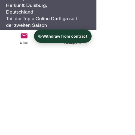
Herkunft: Duisburg,
Deutschland
Teil der Triple Online Dartliga seit
der zweiten Saison
Spielt seit gut 5 Jahre E-Dart und seit
Email
Instagram
paar Jahren Steel. E-Dart spiele ich im
Verein. Steeldart werde ich ab der
nächsten Saison in einen Verein
einsteigen.
Streamt für unsere Liga auf Twitch
Sei ein Teil von
unserem Team
Wir suchen noch Verstärkung