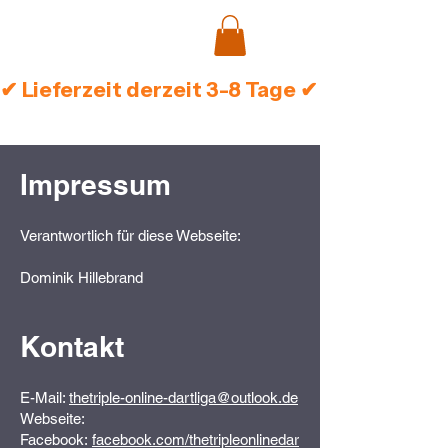
✔ Lieferzeit derzeit 3-8 Tage ✔ Sichere Zah
Impressum
Verantwortlich für diese Webseite:
Dominik Hillebrand
Kontakt
E-Mail:
thetriple-online-dartliga@outlook.de
Webseite:
Facebook:
facebook.com/thetripleonlinedar