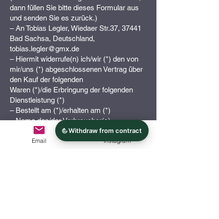
dann füllen Sie bitte dieses Formular aus
und senden Sie es zurück.)
– An Tobias Legler, Wiedaer Str.37, 37441
Bad Sachsa, Deutschland,
tobias.legler@gmx.de
– Hiermit widerrufe(n) ich/wir (*) den von
mir/uns (*) abgeschlossenen Vertrag über
den Kauf der folgenden
Waren (*)/die Erbringung der folgenden
Dienstleistung (*)
– Bestellt am (*)/erhalten am (*)
– Name des/der Verbraucher(s)
– Anschrift des/der Verbraucher(s)
Email
Instagram
– Unterschrift des/der Verbraucher(s) (nur
bei Mitteilung auf Papier)
– Datum
(*) Unzutreffendes streichen.
Rechtliches
Rechtliches