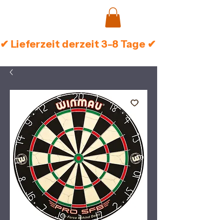
✔ Lieferzeit derzeit 3-8 Tage ✔ Sichere Zah