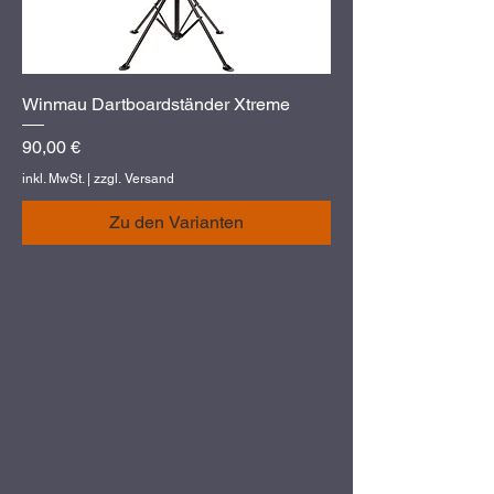
Winmau Dartboardständer Xtreme
Preis
90,00 €
inkl. MwSt.
|
zzgl. Versand
Zu den Varianten