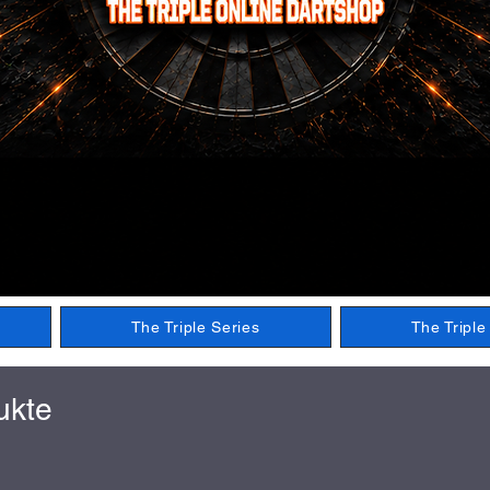
The Triple Series
The Tripl
ukte