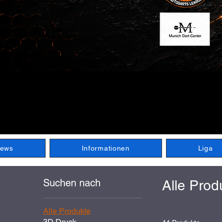
ews
Informationen
Liga
Suchen nach
Alle Prod
Alle Produkte
3D Druck