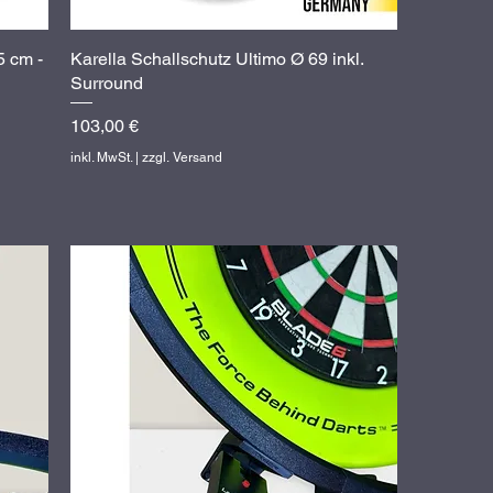
5 cm -
Karella Schallschutz Ultimo Ø 69 inkl.
Schnellansicht
Surround
Preis
103,00 €
inkl. MwSt.
|
zzgl. Versand