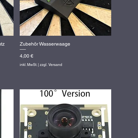
tz
Zubehör Wasserwaage
Schnellansicht
Preis
4,00 €
inkl. MwSt.
|
zzgl. Versand