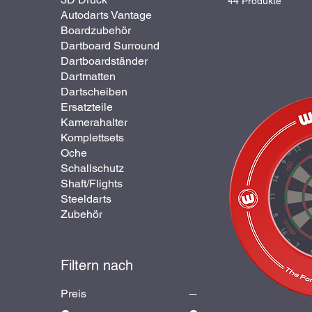
44 Produkte
Autodarts Vantage
Boardzubehör
Dartboard Surround
Dartboardständer
Dartmatten
Dartscheiben
Ersatzteile
Kamerahalter
Komplettsets
Oche
Schallschutz
Shaft/Flights
Steeldarts
Zubehör
Filtern nach
Preis