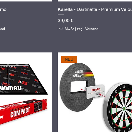
imo
hnellansicht
Karella - Dartmatte - Premium Velo
Schnellansicht
Preis
39,00 €
sand
inkl. MwSt.
|
zzgl. Versand
NEU