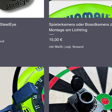
 SteelEye
hnellansicht
Spielerkamera oder Boardkamera z
Schnellansicht
Montage am Lichtring
Preis
15,00 €
sand
inkl. MwSt.
|
zzgl. Versand