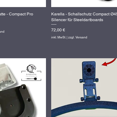
tte - Compact Pro
hnellansicht
Karella - Schallschutz Compact Ø4
Schnellansicht
Silencer für Steeldartboards
Preis
72,00 €
sand
inkl. MwSt.
|
zzgl. Versand