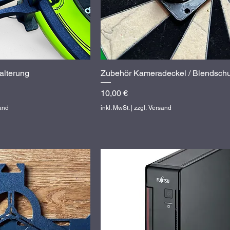
alterung
hnellansicht
Zubehör Kameradeckel / Blendschu
Schnellansicht
Preis
10,00 €
sand
inkl. MwSt.
|
zzgl. Versand