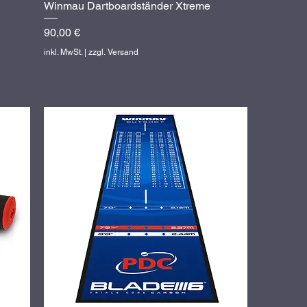
Winmau Dartboardständer Xtreme
Schnellansicht
Preis
90,00 €
inkl. MwSt.
|
zzgl. Versand