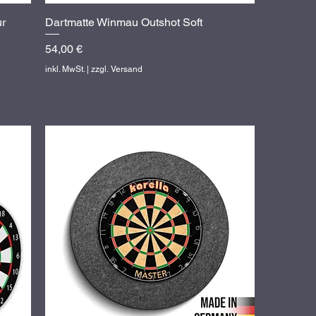
ur
Dartmatte Winmau Outshot Soft
Schnellansicht
Preis
54,00 €
inkl. MwSt.
|
zzgl. Versand