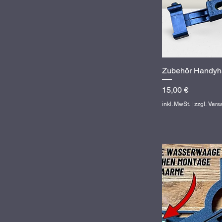
Zubehör Handyh
Sc
Preis
15,00 €
inkl. MwSt.
|
zzgl. Ver