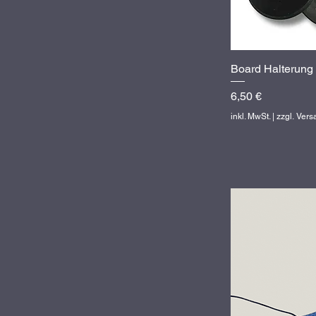
Board Halterung
Sc
Preis
6,50 €
inkl. MwSt.
|
zzgl. Ver