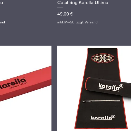
au
hnellansicht
Catchring Karella Ultimo
Schnellansicht
Preis
49,00 €
sand
inkl. MwSt.
|
zzgl. Versand