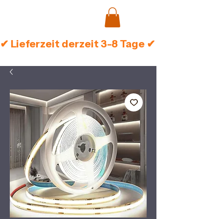
✔ Lieferzeit derzeit 3-8 Tage ✔ Sichere Zah