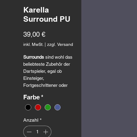
Karella
Surround PU
Preis
39,00 €
inkl. MwSt.
|
zzgl. Versand
Surrounds
sind wohl das
beliebteste Zubehör der
Dartspieler, egal ob
Einsteiger,
Fortgeschrittener oder
Profi. Der
Karella Catchring
Farbe
*
PU
bietet den optimalen
Schutz für Wand und
Boden. Der Auffangring hat
Anzahl
*
einen Durchmesser von 45
cm. Somit kann der
sportlich und schlank